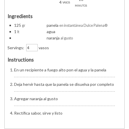
4
vasos
minutos
Ingredients
125
panela
gr
en instantánea Dulce Palena®
1
agua
lt
naranja
al gusto
Servings:
vasos
Instructions
En un recipiente a fuego alto pon el agua y la panela
Deja hervir hasta que la panela se disuelva por completo
Agregar naranja al gusto
Rectifica sabor, sirve y listo