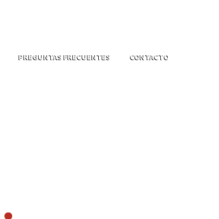
PREGUNTAS FRECUENTES
CONTACTO
GA DE
E PANELA
A
.