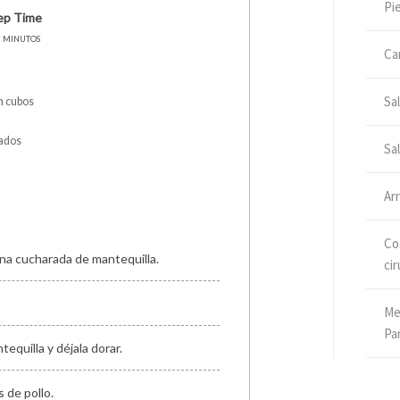
Pi
ep Time
minutos
Ca
Sa
n cubos
cados
Sa
o
Ar
Cos
una cucharada de mantequilla.
cir
Me
Pa
equilla y déjala dorar.
 de pollo.