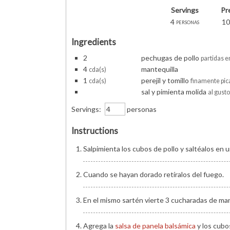
Servings
Pr
4
10
personas
Ingredients
2
pechugas de pollo
partidas e
4
mantequilla
cda(s)
1
perejil y tomillo
cda(s)
finamente pi
sal y pimienta molida
al gust
Servings:
personas
Instructions
Salpimienta los cubos de pollo y saltéalos en 
Cuando se hayan dorado retíralos del fuego.
En el mismo sartén vierte 3 cucharadas de mant
Agrega la
salsa de panela balsámica
y los cubos