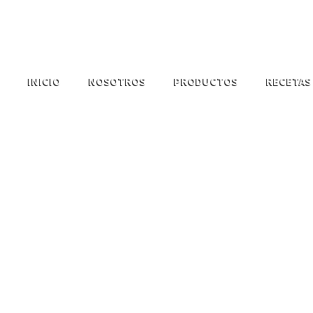
INICIO
NOSOTROS
PRODUCTOS
RECETAS
S DE PECHU
N SALSA D
BALSÁMIC